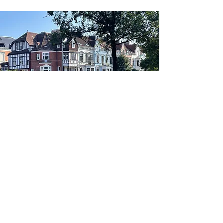
Online
Du kannst nicht in die Praxis kommen,
weil du zu weit weg wohnst oder aus
anderen Gründen verhindert bist?
Kein Problem! Wir können uns auch
online auf der Videoplattform
Zoom
treffen
.